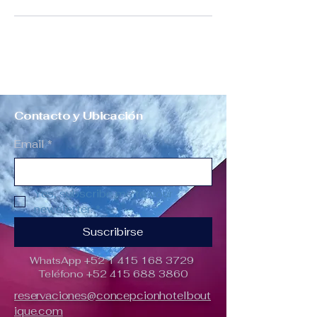
Contacto y Ubicación
Email
*
Yes, subscribe me to your 
newsletter.
*
Suscribirse
WhatsApp
+52 1 415 168 3729
Teléfono
+52 415 688 3860
reservaciones@concepcionhotelbout
ique.com