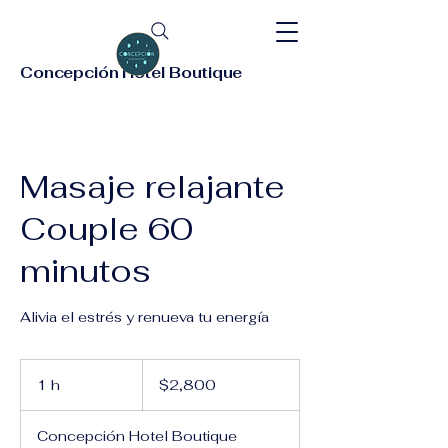
Concepción Hotel Boutique
Masaje relajante
Couple 60
minutos
Alivia el estrés y renueva tu energía
2,800
pesos
1 h
1
$2,800
mexicanos
Concepción Hotel Boutique